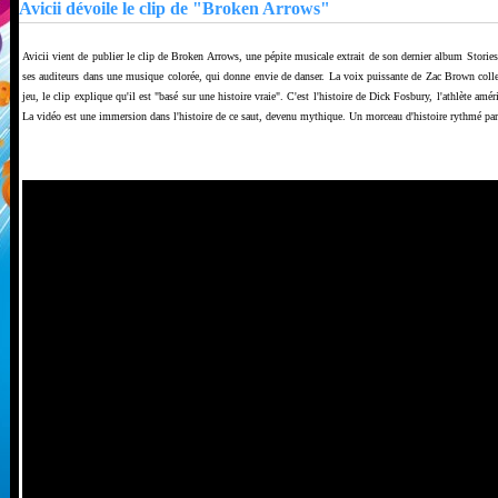
Avicii dévoile le clip de "Broken Arrows"
Avicii vient de publier le clip de Broken Arrows, une pépite musicale extrait de son dernier album Stor
ses auditeurs dans une musique colorée, qui donne envie de danser. La voix puissante de Zac Brown colle
jeu, le clip explique qu'il est "basé sur une histoire vraie". C'est l'histoire de Dick Fosbury, l'athlète a
La vidéo est une immersion dans l'histoire de ce saut, devenu mythique. Un morceau d'histoire rythmé par l