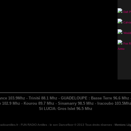
Daft P
Calvin
Would 
Fun Ra
Arena
nce 103.9Mhz - Trinité 88.1 Mhz - GUADELOUPE : Basse Terre 96.6 Mhz - 
102.9 Mhz - Kourou 89.7 Mhz - Sinamarry 98.5 Mhz - Iracoubo 103.5Mhz
St LUCIA: Gros Islet 96.5 Mhz
-
radioantilles.fr - FUN RADIO Antilles - le son Dancefloor © 2013 Tous droits réserves -
Mentions Lég