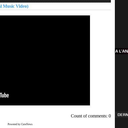
 Music Video)
Count of comments: 0
Powered by CuteNews