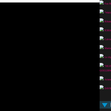
Fun Ra
"Waiti
Rihan
R3HAB
Calvin
Martin
Le cli
"HEA
GOULDIN
Ariana
DAVI