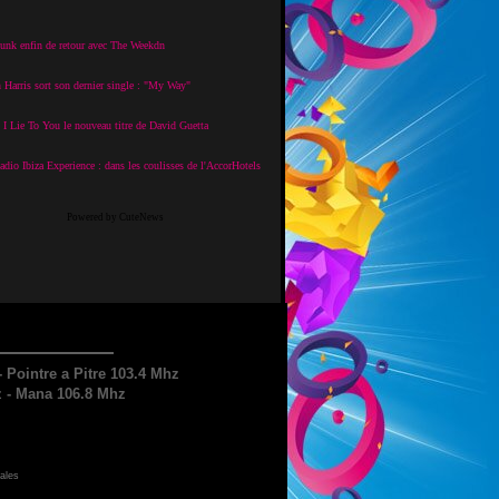
unk enfin de retour avec The Weekdn
 Harris sort son dernier single : "My Way"
I Lie To You le nouveau titre de David Guetta
dio Ibiza Experience : dans les coulisses de l'AccorHotels
Powered by CuteNews
Pointre a Pitre 103.4 Mhz
 - Mana 106.8 Mhz
ales