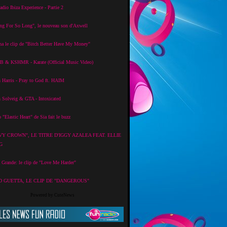
dio Ibiza Experience - Partie 2
ng For So Long", le nouveau son d'Axwell
na le clip de "Bitch Better Have My Money"
 & KSHMR - Karate (Official Music Video)
 Harris - Pray to God ft. HAIM
 Solveig & GTA - Intoxicated
p "Elastic Heart" de Sia fait le buzz
VY CROWN", LE TITRE D'IGGY AZALEA FEAT. ELLIE
G
 Grande: le clip de "Love Me Harder"
D GUETTA, LE CLIP DE "DANGEROUS"
Powered by CuteNews