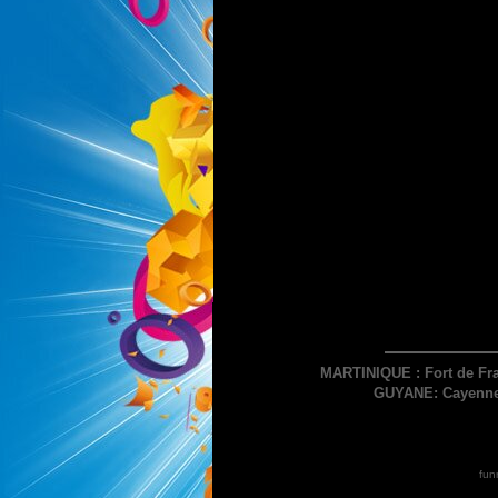
MARTINIQUE : Fort de Fra
GUYANE: Cayenne 
fun