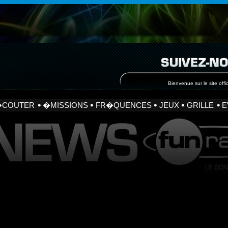
Bienvenue sur le site offic
�COUTER
�MISSIONS
FR�QUENCES
JEUX
GRILLE
E