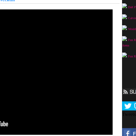
Daft P
Calvin
Would 
Fun Ra
Arena
Fun Ra
Tweet