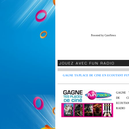
Powered by CuteNews
GAGNE TA PLACE DE CINE EN ECOUTANT FU
GAGNE 
DE C
ECOUT
RADIO