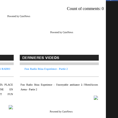
Count of comments: 0
Powered by CuteNews
Powered by CuteNews
N RADIO
Fun Radio Ibiza Experience - Partie 2
TA PLACE
Fun Radio Ibiza Experience : l'incroyable ambiance à l'HotelAccors
INE EN
Arena - Partie 2
ANT FUN
Powered by CuteNews