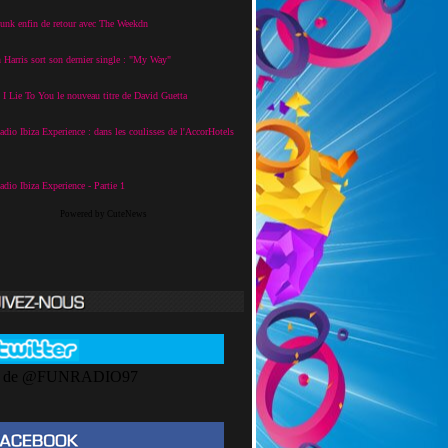
unk enfin de retour avec The Weekdn
 Harris sort son dernier single : "My Way"
I Lie To You le nouveau titre de David Guetta
dio Ibiza Experience : dans les coulisses de l'AccorHotels
dio Ibiza Experience - Partie 1
Powered by CuteNews
s de @FUNRADIO97