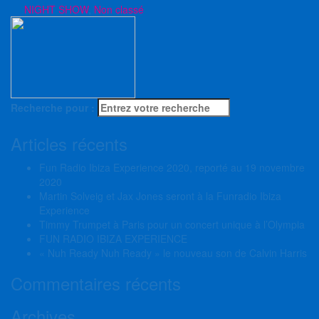
NIGHT SHOW
,
Non classé
Recherche pour :
Articles récents
Fun Radio Ibiza Experience 2020, reporté au 19 novembre
2020
Martin Solveig et Jax Jones seront à la Funradio Ibiza
Experience
Timmy Trumpet à Paris pour un concert unique à l’Olympia
FUN RADIO IBIZA EXPERIENCE
« Nuh Ready Nuh Ready » le nouveau son de Calvin Harris
Commentaires récents
Archives