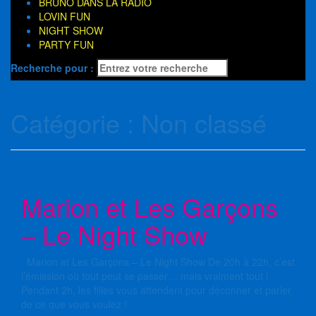
BRUNO DANS LA RADIO
LOVIN FUN
NIGHT SHOW
PARTY FUN
Recherche pour :
Catégorie : Non classé
Marion et Les Garçons
– Le Night Show
Marion et Les Garçons – Le Night Show De 20h à 22h, c’est
l’émission où tout peut se passer… mais vraiment tout !
Pendant 2h, les filles vous attendent pour déconner et parler
de ce que vous voulez !