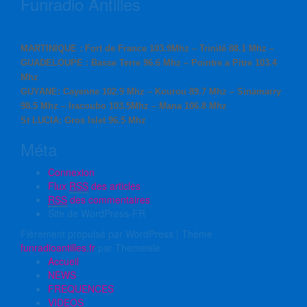
Funradio Antilles
MARTINIQUE : Fort de France 103.9Mhz – Trinité 88.1 Mhz –
GUADELOUPE : Basse Terre 96.6 Mhz – Pointre a Pitre 103.4
Mhz
GUYANE: Cayenne 102.9 Mhz – Kourou 89.7 Mhz – Sinamarry
98.5 Mhz – Iracoubo 103.5Mhz – Mana 106.8 Mhz
St LUCIA: Gros Islet 96.5 Mhz
Méta
Connexion
Flux
RSS
des articles
RSS
des commentaires
Site de WordPress-FR
Fièrement propulsé par WordPress
|
Thème
funradioantilles.fr
par Themeisle
Accueil
NEWS
FREQUENCES
VIDEOS