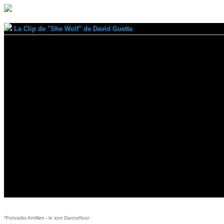
Le Clip de "She Wolf" de David Guetta
*Funradio Antilles - le son Dancefloor