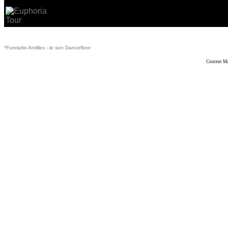
*Funradio Antilles - le son Dancefloor
Content M