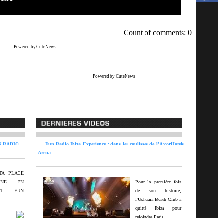
Count of comments: 0
Powered by CuteNews
Powered by CuteNews
N RADIO
Fun Radio Ibiza Experience : dans les coulisses de l'AccorHotels
Arena
TA PLACE
INE EN
Pour la première fois
ANT FUN
de son histoire,
l'Ushuaïa Beach Club a
quitté Ibiza pour
rejoindre Paris.