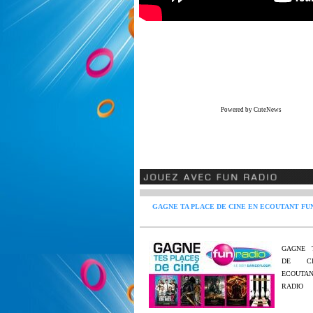
Powered by CuteNews
GAGNE TA PLACE DE CINE EN ECOUTANT FU
GAGNE 
DE C
ECOUT
RADIO