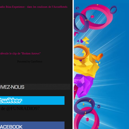
dio Ibiza Experience : dans les coulisses de l'AccorHotels
 dévoile le clip de "Broken Arrows"
Powered by CuteNews
s de @FUNRADIO97