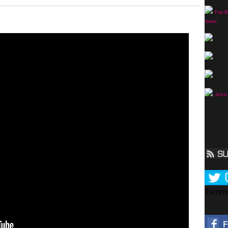
Fun Ra
Arena
Avicii
Tweet