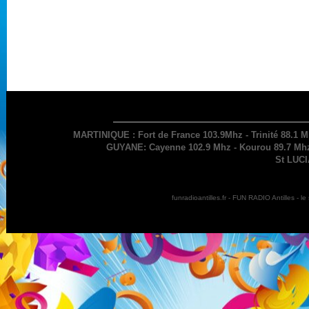
MARTINIQUE : Fort de France 103.9Mhz - Trinité 88.1 M
GUYANE: Cayenne 102.9 Mhz - Kourou 89.7 Mhz 
St LUCI
funradioantilles.fr - FUN RADIO Antilles - 