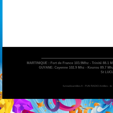
MARTINIQUE : Fort de France 103.9Mhz - Trinité 88.1 M
GUYANE: Cayenne 102.9 Mhz - Kourou 89.7 Mhz 
St LUCI
funradioantilles.fr - FUN RADIO Antilles - 