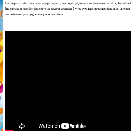
très dangereux. Au cours de ce voyage imprévu, leur aspect physique a été lourdement modifié, leur offran
être humain ne possède. Ensemble, ils devront apprendre à vivre avec leurs nouveaux dons et en faire bon 
dès maintenant pour gagner vos places de cinéma !