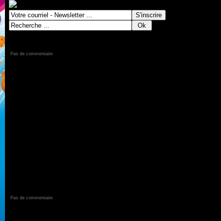
EURODANCE 25 by Mico du 13.04.2014
Pas de commentaire
Par
Fun Radio
| Vu 478 fois.
Publié le 15 Avril 2014 à 21h46
1- David Guetta Shot Me Down
2 - Klingande Jubel
3- Avicii Hey brother
4 - Bryce Freefal Anthem
5 - Faul & Wad Ad Vs. PnauChanges
Eurodance 25 : classement du 9 Mars
Pas de commentaire
Par
Fun Radio
| Vu 526 fois.
Publié le 12 Mars 2014 à 18h13