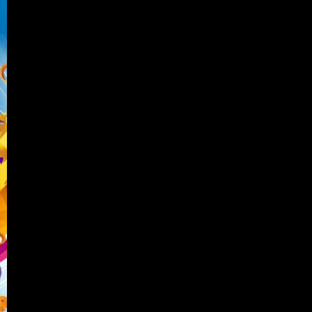
Découvrez le classement de l'Eurodance 25 du dimanche 9 Mars les 25 tubes qui cartonnen
ne manquer sous aucun prétexte!
1 - Avicii - Hey Brother
2 - Pitbull feat. Ke$ha - Timber
3 - Martin Garrix - Animals
4 - New World Sound - Flute
5 - Faul & Wad Ad Vs.Pnau - Changes
© News VX | cadi web :^: design