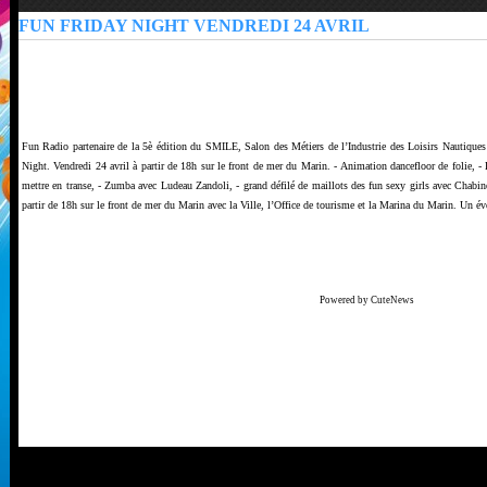
FUN FRIDAY NIGHT VENDREDI 24 AVRIL
Fun Radio partenaire de la 5è édition du SMILE, Salon des Métiers de l’Industrie des Loisirs Nautiques
Night. Vendredi 24 avril à partir de 18h sur le front de mer du Marin. - Animation dancefloor de foli
mettre en transe, - Zumba avec Ludeau Zandoli, - grand défilé de maillots des fun sexy girls avec Chabi
partir de 18h sur le front de mer du Marin avec la Ville, l’Office de tourisme et la Marina du Marin. Un é
Powered by CuteNews